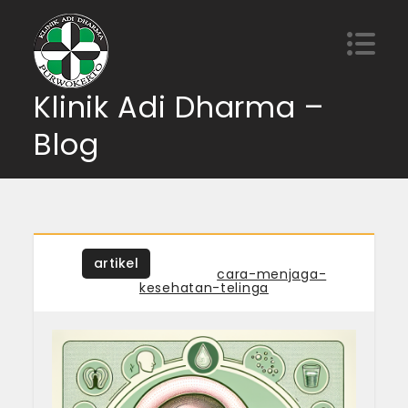
Skip
to
content
Klinik Adi Dharma –
Blog
artikel
Tagged
cara-menjaga-
kesehatan-telinga