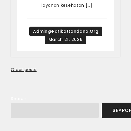
layanan kesehatan […]
Posts
Older posts
navigation
Search
SEARC