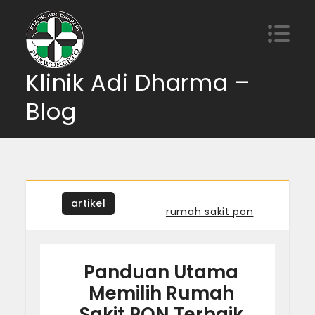
Skip
to
content
Klinik Adi Dharma –
Blog
artikel
Tagged
rumah sakit pon
Panduan Utama
Memilih Rumah
Sakit PON Terbaik