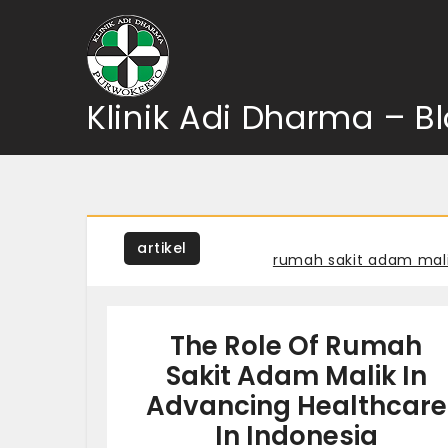
Skip
to
content
Klinik Adi Dharma – B
artikel
Tagged
rumah sakit adam mal
The Role Of Rumah
Sakit Adam Malik In
Advancing Healthcare
In Indonesia